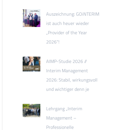
Auszeichnung: GOiNTERIM
ist auch heuer wieder
„Provider of the Year
2026“!
AIMP-Studie 2026 //
Interim Management
2026: Stabil, wirkungsvoll
und wichtiger denn je
Lehrgang „Interim
Management –
Professionelle