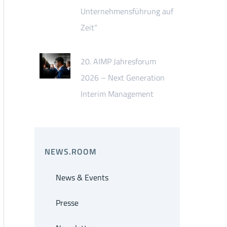
Unternehmensführung auf
Zeit“
20. AIMP Jahresforum
2026 – Next Generation
Interim Management
NEWS.ROOM
News & Events
Presse