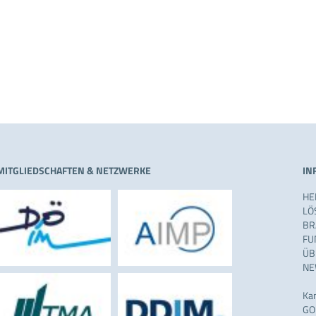
MITGLIEDSCHAFTEN & NETZWERKE
IN
HE
LÖ
BR
FU
ÜB
NE
Ka
GO