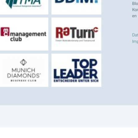
Bl
Ko
en
Da
Im