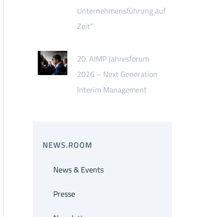
Unternehmensführung auf
Zeit“
20. AIMP Jahresforum
2026 – Next Generation
Interim Management
NEWS.ROOM
News & Events
Presse