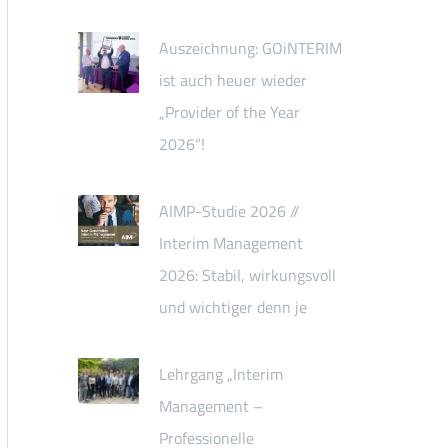
Auszeichnung: GOiNTERIM
ist auch heuer wieder
„Provider of the Year
2026“!
AIMP-Studie 2026 //
Interim Management
2026: Stabil, wirkungsvoll
und wichtiger denn je
Lehrgang „Interim
Management –
Professionelle