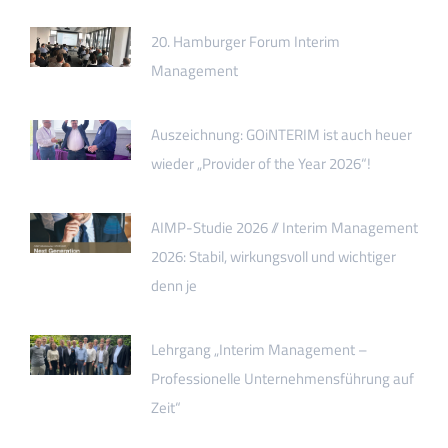
20. Hamburger Forum Interim
Management
Auszeichnung: GOiNTERIM ist auch heuer
wieder „Provider of the Year 2026“!
AIMP-Studie 2026 // Interim Management
2026: Stabil, wirkungsvoll und wichtiger
denn je
Lehrgang „Interim Management –
Professionelle Unternehmensführung auf
Zeit“