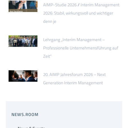
AIMP-Studie 2026 // Interim Management
2026: Stabil, wirkungsvoll und wichtiger
denn je
Lehrgang „Interim Management –
Professionelle Unternehmensführung auf
Zeit“
20. AIMP Jahresforum 2026 – Next
Generation Interim Management
NEWS.ROOM