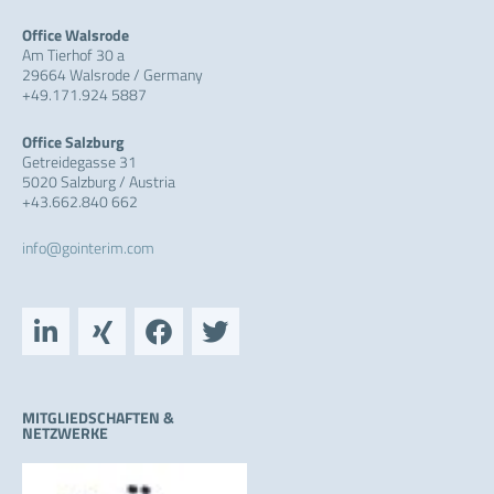
Office Walsrode
Am Tierhof 30 a
29664 Walsrode / Germany
+49.171.924 5887
Office Salzburg
Getreidegasse 31
5020 Salzburg / Austria
+43.662.840 662
info@gointerim.com
L
X
F
T
i
i
a
w
n
n
c
i
k
g
e
t
e
b
t
MITGLIEDSCHAFTEN &
NETZWERKE
d
o
e
i
o
r