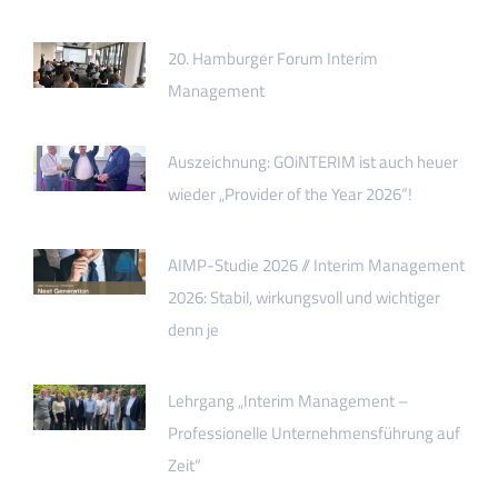
20. Hamburger Forum Interim
Management
Auszeichnung: GOiNTERIM ist auch heuer
wieder „Provider of the Year 2026“!
AIMP-Studie 2026 // Interim Management
2026: Stabil, wirkungsvoll und wichtiger
denn je
Lehrgang „Interim Management –
Professionelle Unternehmensführung auf
Zeit“