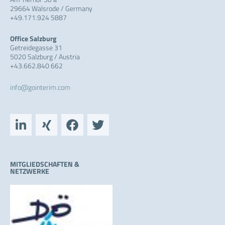
29664 Walsrode / Germany
+49.171.924 5887
Office Salzburg
Getreidegasse 31
5020 Salzburg / Austria
+43.662.840 662
info@gointerim.com
L
X
F
T
i
i
a
w
n
n
c
i
k
g
e
t
e
b
t
MITGLIEDSCHAFTEN &
NETZWERKE
d
o
e
i
o
r
n
k
-