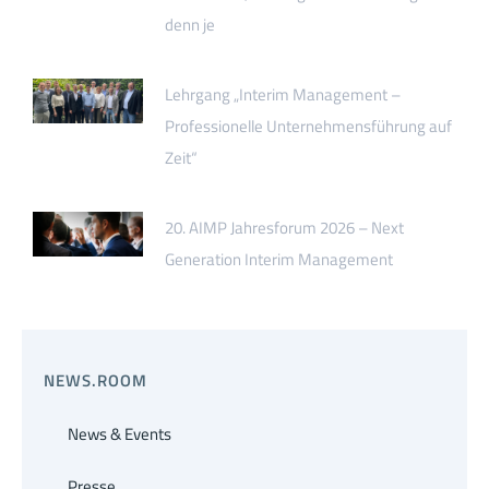
denn je
Lehrgang „Interim Management –
Professionelle Unternehmensführung auf
Zeit“
20. AIMP Jahresforum 2026 – Next
Generation Interim Management
NEWS.ROOM
News & Events
Presse