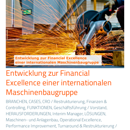
Entwicklung zur Financial
Entwicklung
zur
Excellence einer internationalen
Financial
Excellence
Maschinenbaugruppe
einer
internationalen
BRANCHEN
,
CASES
,
CRO / Restrukturierung
,
Finanzen &
Maschinenbaugruppe
Controlling
,
FUNKTIONEN
,
Geschäftsführung / Vorstand
,
HERAUSFORDERUNGEN
,
Interim Manager
,
LÖSUNGEN
,
Maschinen- und Anlagenbau
,
Operational Excellence
,
Performance Improvement
,
Turnaround & Restrukturierung
/