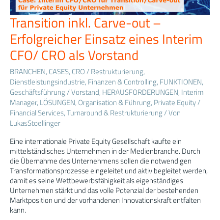
Transition inkl. Carve-out –
Transition
inkl.
Erfolgreicher Einsatz eines Interim
Carve-
out
CFO/ CRO als Vorstand
–
Erfolgreicher
BRANCHEN
,
CASES
,
CRO / Restrukturierung
,
Einsatz
Dienstleistungsindustrie
,
Finanzen & Controlling
,
FUNKTIONEN
,
eines
Geschäftsführung / Vorstand
,
HERAUSFORDERUNGEN
,
Interim
Interim
Manager
,
LÖSUNGEN
,
Organisation & Führung
,
Private Equity /
CFO/
Financial Services
,
Turnaround & Restrukturierung
/ Von
CRO
LukasStoellinger
als
Vorstand
Eine internationale Private Equity Gesellschaft kaufte ein
mittelständisches Unternehmen in der Medienbranche. Durch
die Übernahme des Unternehmens sollen die notwendigen
Transformationsprozesse eingeleitet und aktiv begleitet werden,
damit es seine Wettbewerbsfähigkeit als eigenständiges
Unternehmen stärkt und das volle Potenzial der bestehenden
Marktposition und der vorhandenen Innovationskraft entfalten
kann.