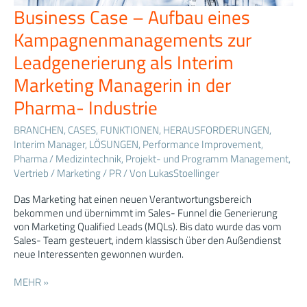
Business Case – Aufbau eines
Business
Case
Kampagnenmanagements zur
–
Aufbau
Leadgenerierung als Interim
eines
Marketing Managerin in der
Kampagnenmanagements
zur
Pharma- Industrie
Leadgenerierung
als
BRANCHEN
,
CASES
,
FUNKTIONEN
,
HERAUSFORDERUNGEN
,
Interim
Interim Manager
,
LÖSUNGEN
,
Performance Improvement
,
Marketing
Pharma / Medizintechnik
,
Projekt- und Programm Management
,
Managerin
Vertrieb / Marketing / PR
/ Von
LukasStoellinger
in
der
Das Marketing hat einen neuen Verantwortungsbereich
Pharma-
bekommen und übernimmt im Sales- Funnel die Generierung
Industrie
von Marketing Qualified Leads (MQLs). Bis dato wurde das vom
Sales- Team gesteuert, indem klassisch über den Außendienst
neue Interessenten gewonnen wurden.
MEHR »