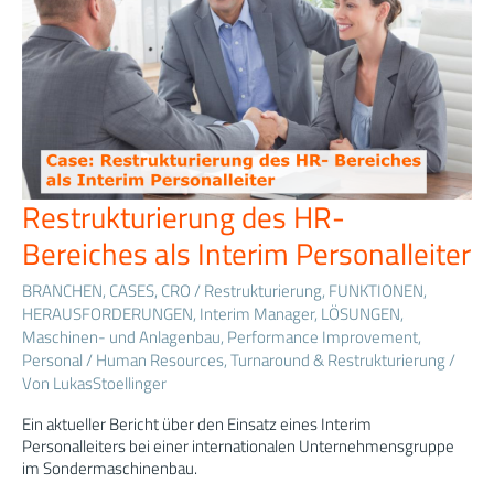
Restrukturierung des HR-
Restrukturierung
des
Bereiches als Interim Personalleiter
HR-
Bereiches
BRANCHEN
,
CASES
,
CRO / Restrukturierung
,
FUNKTIONEN
,
als
HERAUSFORDERUNGEN
,
Interim Manager
,
LÖSUNGEN
,
Interim
Maschinen- und Anlagenbau
,
Performance Improvement
,
Personalleiter
Personal / Human Resources
,
Turnaround & Restrukturierung
/
Von
LukasStoellinger
Ein aktueller Bericht über den Einsatz eines Interim
Personalleiters bei einer internationalen Unternehmensgruppe
im Sondermaschinenbau.