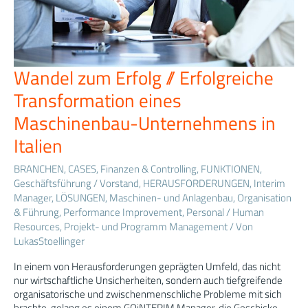
Wandel zum Erfolg // Erfolgreiche
Wandel
zum
Transformation eines
Erfolg
//
Maschinenbau-Unternehmens in
Erfolgreiche
Italien
Transformation
eines
BRANCHEN
,
CASES
,
Finanzen & Controlling
,
FUNKTIONEN
,
Maschinenbau-
Unternehmens
Geschäftsführung / Vorstand
,
HERAUSFORDERUNGEN
,
Interim
in
Manager
,
LÖSUNGEN
,
Maschinen- und Anlagenbau
,
Organisation
Italien
& Führung
,
Performance Improvement
,
Personal / Human
Resources
,
Projekt- und Programm Management
/ Von
LukasStoellinger
In einem von Herausforderungen geprägten Umfeld, das nicht
nur wirtschaftliche Unsicherheiten, sondern auch tiefgreifende
organisatorische und zwischenmenschliche Probleme mit sich
brachte, gelang es einem GOiNTERIM Manager, die Geschicke