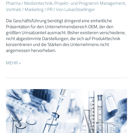
Pharma / Medizintechnik
,
Projekt- und Programm Management
,
als
Vertrieb / Marketing / PR
/ Von
LukasStoellinger
Interim
Head
Die Geschäftsführung benötigt dringend eine einheitliche
of
Präsentation für den Unternehmensbereich OEM, der den
Marketing
größten Umsatzanteil ausmacht. Bisher existieren verschiedene,
in
nicht abgestimmte Darstellungen, die sich auf Produkttechnik
der
konzentrieren und die Stärken des Unternehmens nicht
Medizintechnik
angemessen hervorheben.
MEHR »