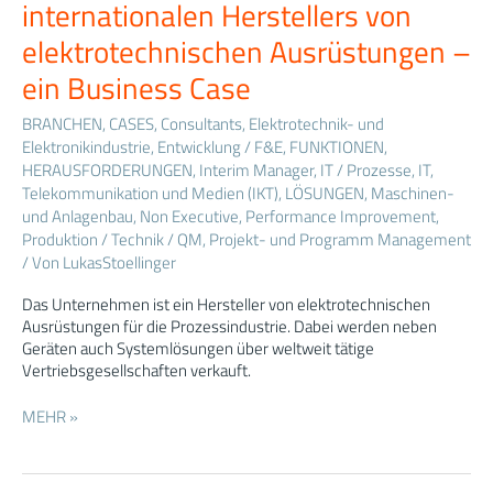
eines
internationalen Herstellers von
internationalen
elektrotechnischen Ausrüstungen –
Herstellers
von
ein Business Case
elektrotechnischen
Ausrüstungen
BRANCHEN
,
CASES
,
Consultants
,
Elektrotechnik- und
–
Elektronikindustrie
,
Entwicklung / F&E
,
FUNKTIONEN
,
ein
HERAUSFORDERUNGEN
,
Interim Manager
,
IT / Prozesse
,
IT,
Business
Telekommunikation und Medien (IKT)
,
LÖSUNGEN
,
Maschinen-
Case
und Anlagenbau
,
Non Executive
,
Performance Improvement
,
Produktion / Technik / QM
,
Projekt- und Programm Management
/ Von
LukasStoellinger
Das Unternehmen ist ein Hersteller von elektrotechnischen
Ausrüstungen für die Prozessindustrie. Dabei werden neben
Geräten auch Systemlösungen über weltweit tätige
Vertriebsgesellschaften verkauft.
MEHR »