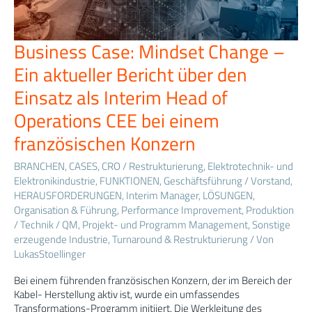
Business Case: Mindset Change –
Business
Case:
Ein aktueller Bericht über den
Mindset
Change
Einsatz als Interim Head of
–
Operations CEE bei einem
Ein
aktueller
französischen Konzern
Bericht
über
BRANCHEN
,
CASES
,
CRO / Restrukturierung
,
Elektrotechnik- und
den
Elektronikindustrie
,
FUNKTIONEN
,
Geschäftsführung / Vorstand
,
Einsatz
HERAUSFORDERUNGEN
,
Interim Manager
,
LÖSUNGEN
,
als
Organisation & Führung
,
Performance Improvement
,
Produktion
Interim
/ Technik / QM
,
Projekt- und Programm Management
,
Sonstige
Head
erzeugende Industrie
,
Turnaround & Restrukturierung
/ Von
of
LukasStoellinger
Operations
CEE
Bei einem führenden französischen Konzern, der im Bereich der
bei
Kabel- Herstellung aktiv ist, wurde ein umfassendes
einem
Transformations-Programm initiiert. Die Werkleitung des
französischen