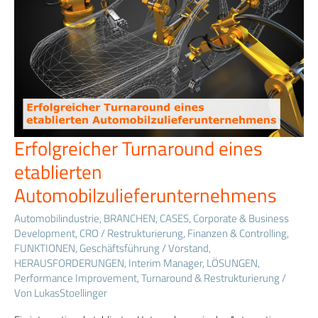
Erfolgreicher Turnaround eines
Erfolgreicher
Turnaround
etablierten
eines
etablierten
Automobilzulieferunternehmens
Automobilzulieferunternehmens
Automobilindustrie
,
BRANCHEN
,
CASES
,
Corporate & Business
Development
,
CRO / Restrukturierung
,
Finanzen & Controlling
,
FUNKTIONEN
,
Geschäftsführung / Vorstand
,
HERAUSFORDERUNGEN
,
Interim Manager
,
LÖSUNGEN
,
Performance Improvement
,
Turnaround & Restrukturierung
/
Von
LukasStoellinger