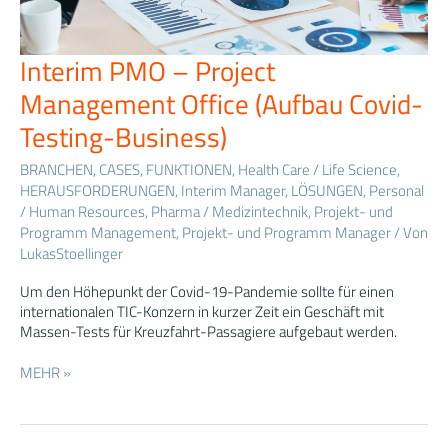
Interim PMO – Project
Interim
PMO
Management Office (Aufbau Covid-
–
Project
Testing-Business)
Management
Office
BRANCHEN
,
CASES
,
FUNKTIONEN
,
Health Care / Life Science
,
(Aufbau
HERAUSFORDERUNGEN
,
Interim Manager
,
LÖSUNGEN
,
Personal
Covid-
/ Human Resources
,
Pharma / Medizintechnik
,
Projekt- und
Testing-
Programm Management
,
Projekt- und Programm Manager
/ Von
Business)
LukasStoellinger
Um den Höhepunkt der Covid-19-Pandemie sollte für einen
internationalen TIC-Konzern in kurzer Zeit ein Geschäft mit
Massen-Tests für Kreuzfahrt-Passagiere aufgebaut werden.
MEHR »