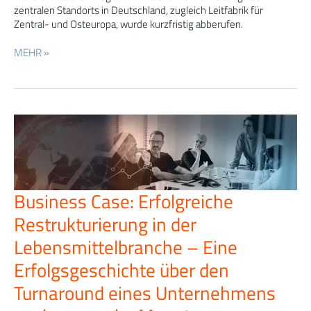
zentralen Standorts in Deutschland, zugleich Leitfabrik für
Konzern
Zentral- und Osteuropa, wurde kurzfristig abberufen.
MEHR »
Business Case: Erfolgreiche
Business
Case:
Restrukturierung in der
Erfolgreiche
Restrukturierung
Lebensmittelbranche – Eine
in
Erfolgsgeschichte über den
der
Lebensmittelbranche
Turnaround eines Unternehmens
–
Eine