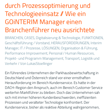
des
durch Prozessoptimierung und
Kundenservice
durch
Technologieeinsatz // Wie ein
Prozessoptimierung
GOiNTERIM Manager einen
und
Technologieeinsatz
Branchenführer neu ausrichtete
//
Wie
BRANCHEN
,
CASES
,
Digitalisierung & Technologie
,
FUNKTIONEN
,
ein
Geschäftsführung / Vorstand
,
HERAUSFORDERUNGEN
,
Interim
GOiNTERIM
Manager
,
IT / Prozesse
,
LÖSUNGEN
,
Organisation & Führung
,
Manager
Performance Improvement
,
Personal / Human Resources
,
einen
Projekt- und Programm Management
,
Transport, Logistik und
Branchenführer
Verkehr
/ Von
LukasStoellinger
neu
ausrichtete
Ein führendes Unternehmen der Parkhausbewirtschaftung in
Deutschland und Österreich stand vor einer ernsthaften
Herausforderung im Bereich Kundenservice. Es hatte in der
DACH-Region den Anspruch, auch im Bereich Customer Service
weiterhin Marktführer zu bleiben. Doch das Unternehmen sah
sich mit immer höheren Kundenbeschwerden, ineffizienten
Prozessen und veralteter Technologie konfrontiert. Der
Kundenservice, bisher als reaktive Abteilung wahrgenommen,