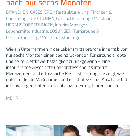
nach nur sechs Monaten
Erfolgsgeschichte
über
BRANCHEN
,
CASES
,
CRO / Restrukturierung
,
Finanzen &
den
Controlling
,
FUNKTIONEN
,
Geschäftsführung / Vorstand
,
Turnaround
HERAUSFORDERUNGEN
,
Interim Manager
,
eines
Lebensmittelindustrie
,
LÖSUNGEN
,
Turnaround &
Unternehmens
Restrukturierung
/ Von
LukasStoellinger
nach
nur
Wie ein Unternehmen in der Lebensmittelbranche innerhalb von
sechs
nur sechs Monaten einen beeindruckenden Turnaround erlebte
Monaten
und seine Wettbewerbsfähigkeit zurückgewann – eine
inspirierende Geschichte über professionelles Interim
Management und erfolgreiche Restrukturierung, die zeigt, wie
entscheidende Maßnahmen und ein strategischer Ansatz selbst
in schwierigen Zeiten zu nachhaltigem Erfolg führen können.
MEHR »