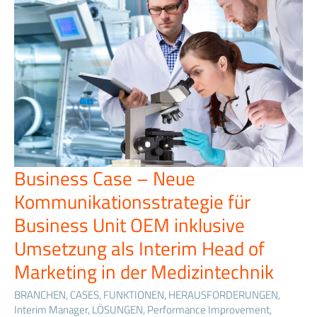
Business Case – Neue
Business
Case
Kommunikationsstrategie für
–
Neue
Business Unit OEM inklusive
Kommunikationsstrategie
Umsetzung als Interim Head of
für
Business
Marketing in der Medizintechnik
Unit
OEM
BRANCHEN
,
CASES
,
FUNKTIONEN
,
HERAUSFORDERUNGEN
,
inklusive
Interim Manager
,
LÖSUNGEN
,
Performance Improvement
,
Umsetzung