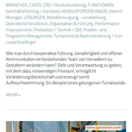
Führung
BRANCHEN
,
CASES
,
CRO / Restrukturierung
,
FUNKTIONEN
,
mit
Geschäftsführung / Vorstand
,
HERAUSFORDERUNGEN
,
Interim
Präsenz
Manager
,
LÖSUNGEN
,
Metallerzeugung, -verarbeitung
,
–
Operational Excellence
,
Organisation & Führung
,
Performance
eine
Improvement
,
Produktion / Technik / QM
,
Projekt- und
Transformation
Programm Management
,
Turnaround & Restrukturierung
/ Von
LukasStoellinger
Wie man durch kooperative Führung, Geradlinigkeit und offener
Kommunikation ein bestehendes Team von Verwaltern zu
Gestaltern verändern kann? Ziele und Verantwortung zu geben,
mit dem dazu notwendigen Freiraum, ermöglicht
Veränderungsbereitschaft und erzeugt somit
Aufbruchsstimmung. Ein Beispiel eines gelungenen Turnarounds.
MEHR »