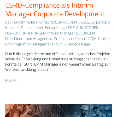
CSRD-Compliance als Interim
ESG-
Strategie
Manager Corporate Development
und
CSRD-
Bau- und Immobilienwirtschaft
,
BRANCHEN
,
CASES
,
Corporate &
Compliance
Business Development
,
Entwicklung / F&E
,
FUNKTIONEN
,
als
HERAUSFORDERUNGEN
,
Interim Manager
,
LÖSUNGEN
,
Interim
Maschinen- und Anlagenbau
,
Produktion / Technik / QM
,
Projekt-
Manager
und Programm Management
/ Von
LukasStoellinger
Corporate
Development
Durch die zielgerichtete und effektive Leitung kritischer Projekte
sowie die Entwicklung und Umsetzung strategischer Initiativen
konnte der GOiNTERIM Manager einen wesentlichen Beitrag zur
Weiterentwicklung leisten.
MEHR »