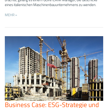
eines italienischen Maschinenbauunternehmens zu wenden.
MEHR »
Business Case: ESG-Strategie und
Business
Case: