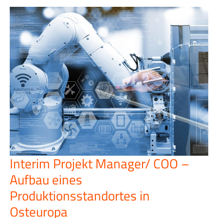
Interim Projekt Manager/ COO –
Interim
Projekt
Aufbau eines
Manager/
COO
Produktionsstandortes in
–
Osteuropa
Aufbau