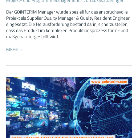
Projekt- und Programm Management
/ Von
LukasStoellinger
Quality
Der GOiNTERIM Manager wurde speziell für das anspruchsvolle
Engineer
Projekt als Supplier Quality Manager & Quality Resident Engineer
eingesetzt. Die Herausforderung bestand darin, sicherzustellen,
dass das Produkt im komplexen Produktionsprozess form- und
maßgenau hergestellt wird.
MEHR »