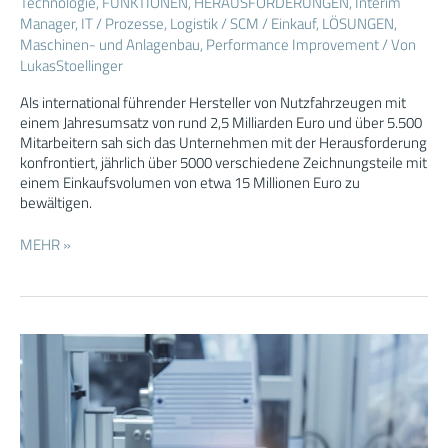
Technologie
,
FUNKTIONEN
,
HERAUSFORDERUNGEN
,
Interim
Hilfe
Manager
,
IT / Prozesse
,
Logistik / SCM / Einkauf
,
LÖSUNGEN
,
von
Maschinen- und Anlagenbau
,
Performance Improvement
/ Von
KI-
LukasStoellinger
Tools
Als international führender Hersteller von Nutzfahrzeugen mit
einem Jahresumsatz von rund 2,5 Milliarden Euro und über 5.500
Mitarbeitern sah sich das Unternehmen mit der Herausforderung
konfrontiert, jährlich über 5000 verschiedene Zeichnungsteile mit
einem Einkaufsvolumen von etwa 15 Millionen Euro zu
bewältigen.
MEHR »