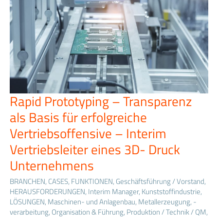
Rapid Prototyping – Transparenz
Rapid
Prototyping
als Basis für erfolgreiche
–
Transparenz
Vertriebsoffensive – Interim
als
Vertriebsleiter eines 3D- Druck
Basis
für
Unternehmens
erfolgreiche
Vertriebsoffensive
BRANCHEN
,
CASES
,
FUNKTIONEN
,
Geschäftsführung / Vorstand
,
–
HERAUSFORDERUNGEN
,
Interim Manager
,
Kunststoffindustrie
,
Interim
LÖSUNGEN
,
Maschinen- und Anlagenbau
,
Metallerzeugung, -
Vertriebsleiter
verarbeitung
,
Organisation & Führung
,
Produktion / Technik / QM
,
eines