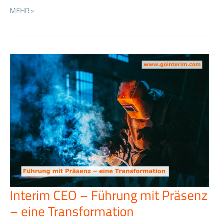
MEHR »
Interim CEO – Führung mit Präsenz
Interim
CEO
– eine Transformation
–